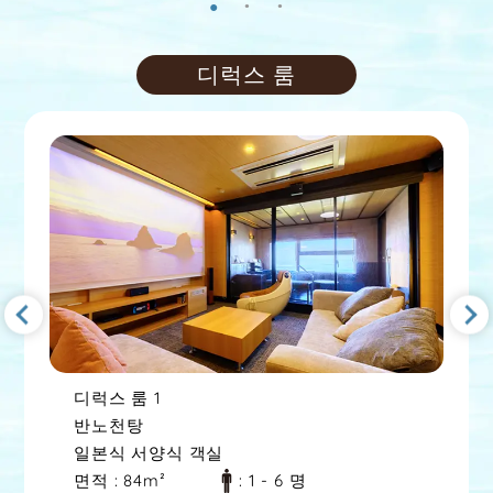
디럭스 룸
디럭스 룸
2
반노천탕
일본식 서양식 객실
면적
: 84m²
: 2 - 10 명