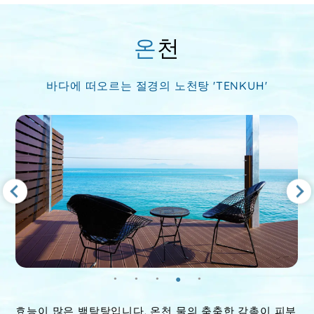
온천
바다에 떠오르는 절경의 노천탕 'TENKUH'
효능이 많은 백탁탕입니다. 온천 물의 축축한 감촉이 피부