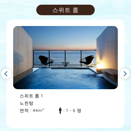
스위트 룸
스위트 룸
2
노천탕
일본식 서양식 객실
면적
: 44m²
: 1 - 7 명